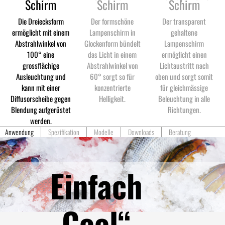
Schirm
Schirm
Schirm
Die Dreiecksform
Der formschöne
Der transparent
ermöglicht mit einem
Lampenschirm in
gehaltene
Abstrahlwinkel von
Glockenform bündelt
Lampenschirm
100° eine
das Licht in einem
ermöglicht einen
grossflächige
Abstrahlwinkel von
Lichtaustritt nach
Ausleuchtung und
60° sorgt so für
oben und sorgt somit
kann mit einer
konzentrierte
für gleichmässige
Diffusorscheibe gegen
Helligkeit.
Beleuchtung in alle
Blendung aufgerüstet
Richtungen.
werden.
Anwendung
Spezifikation
Modelle
Downloads
Beratung
Einfach
„Cool“