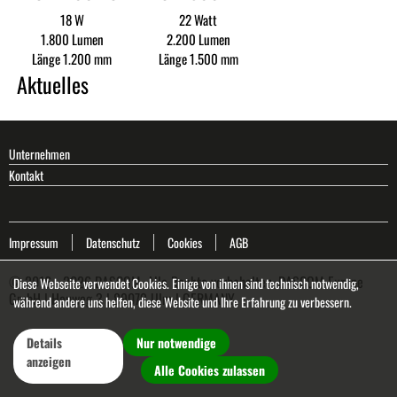
18 W
22 Watt
1.800 Lumen
2.200 Lumen
Länge 1.200 mm
Länge 1.500 mm
Aktuelles
Unternehmen
Kontakt
Impressum
Datenschutz
Cookies
AGB
© 2016 - 2026 DASCOM. Alle Rechte vorbehalten. DASCOM Europe
Diese Webseite verwendet Cookies. Einige von ihnen sind technisch notwendig,
GmbH | Heuweg 3 | 89079 Ulm | GERMANY
während andere uns helfen, diese Website und Ihre Erfahrung zu verbessern.
Details
Nur notwendige
anzeigen
Alle Cookies zulassen